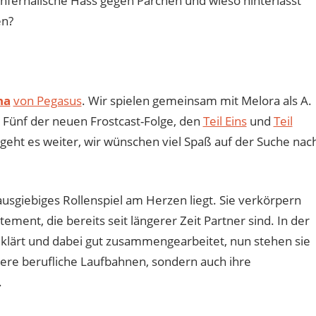
fernalische Hass gegen Pärchen und wieso hinterlässt
en?
na
von Pegasus
. Wir spielen gemeinsam mit Melora als A.
il Fünf der neuen Frostcast-Folge, den
Teil Eins
und
Teil
ch geht es weiter, wir wünschen viel Spaß auf der Suche nac
ausgiebiges Rollenspiel am Herzen liegt. Sie verkörpern
ent, die bereits seit längerer Zeit Partner sind. In der
eklärt und dabei gut zusammengearbeitet, nun stehen sie
itere berufliche Laufbahnen, sondern auch ihre
.