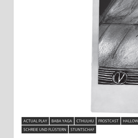
ACTUAL PLAY
BABA YAGA
CTHULHU
FROSTCAST
HALLOW
SCHREIE UND FLÜSTERN
STUNTSCHAF