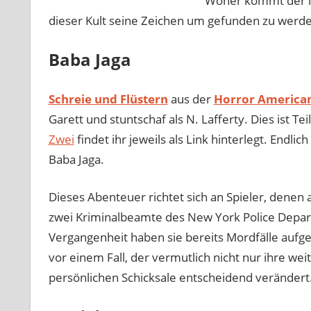
Woher kommt der in
dieser Kult seine Zeichen um gefunden zu werd
Baba Jaga
Schreie und Flüstern
aus der
Horror America
Garett und stuntschaf als N. Lafferty. Dies ist Te
Zwei
findet ihr jeweils als Link hinterlegt. Endli
Baba Jaga.
Dieses Abenteuer richtet sich an Spieler, denen 
zwei Kriminalbeamte des New York Police Departem
Vergangenheit haben sie bereits Mordfälle aufg
vor einem Fall, der vermutlich nicht nur ihre we
persönlichen Schicksale entscheidend verändert