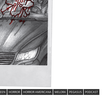
EEN
HORROR
HORROR AMERICANA
MELORA
PEGASUS
PODCAST