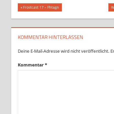
Beitragsnavigation
Vorheriger
N
Frostcast 17 – Fhtagn
W
Beitrag:
B
KOMMENTAR HINTERLASSEN
Deine E-Mail-Adresse wird nicht veröffentlicht.
E
Kommentar
*