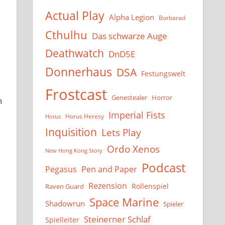
Actual Play
Alpha Legion
Borbarad
Cthulhu
Das schwarze Auge
Deathwatch
DnD5E
Donnerhaus
DSA
Festungswelt
Frostcast
Genestealer
Horror
h
Imperial Fists
Horus Heresy
Horus
Inquisition
Lets Play
Ordo Xenos
New Hong Kong Story
Podcast
Pegasus
Pen and Paper
Rezension
Rollenspiel
Raven Guard
Space Marine
Shadowrun
Spieler
Steinerner Schlaf
Spielleiter