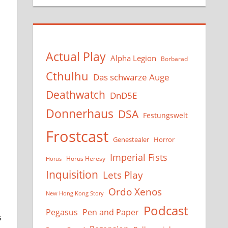
Actual Play
Alpha Legion
Borbarad
Cthulhu
Das schwarze Auge
Deathwatch
DnD5E
Donnerhaus
DSA
Festungswelt
Frostcast
Genestealer
Horror
Imperial Fists
Horus Heresy
Horus
Inquisition
Lets Play
Ordo Xenos
New Hong Kong Story
Podcast
Pegasus
Pen and Paper
s