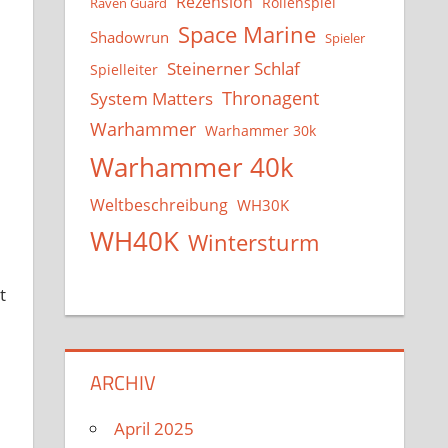
Rezension
Rollenspiel
Raven Guard
Space Marine
Shadowrun
Spieler
Steinerner Schlaf
Spielleiter
System Matters
Thronagent
Warhammer
Warhammer 30k
Warhammer 40k
Weltbeschreibung
WH30K
WH40K
Wintersturm
t
m
ARCHIV
April 2025