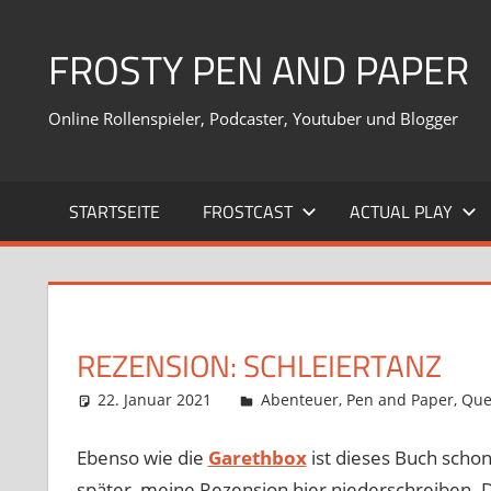
Zum
Inhalt
FROSTY PEN AND PAPER
springen
Online Rollenspieler, Podcaster, Youtuber und Blogger
STARTSEITE
FROSTCAST
ACTUAL PLAY
REZENSION: SCHLEIERTANZ
22. Januar 2021
Frosty
Abenteuer
,
Pen and Paper
,
Que
Ebenso wie die
Garethbox
ist dieses Buch schon
später, meine Rezension hier niederschreiben. 