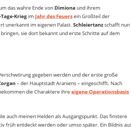
d um das wahre Ende von
Dimiona
und ihrem
-Tage-Krieg
im
Jahr des Feuers
ein Großteil der
ert unerkannt im eigenen Palast.
Schleiertanz
schafft nun
bringen, sie dort bekannt und erste Schritte auf dem
 Verschwörung gegeben werden und der erste große
Zorgan
– der Hauptstadt Araniens – eingeschifft. Nach
 bekommen die Charaktere ihre
eigene Operationsbasis
weile auch meinen Helden als Ausgangspunkt. Das finstere
iv früh entdeckt werden oder umso später. Ein Bildnis au