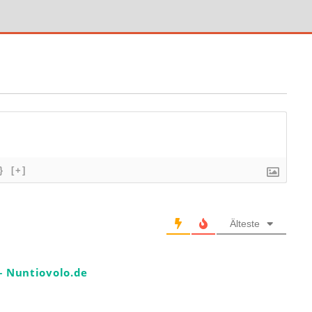
}
[+]
Älteste
 – Nuntiovolo.de