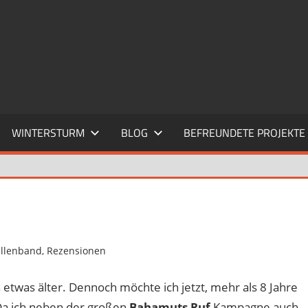
WINTERSTURM
BLOG
BEFREUNDETE PROJEKTE
llenband
,
Rezensionen
3 Kommentare
 etwas älter. Dennoch möchte ich jetzt, mehr als 8 Jahre
Da ich neben der großen
Bahamuts Ruf
Kampagne auch