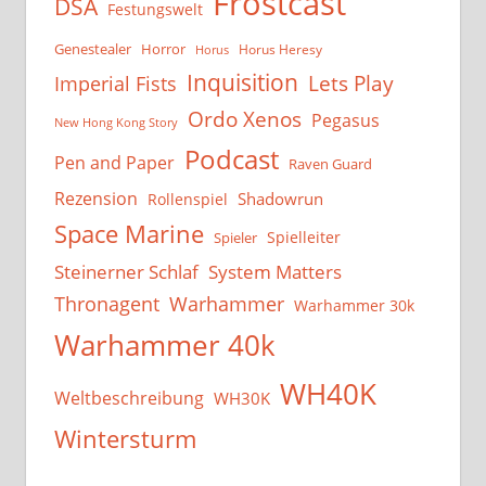
Frostcast
DSA
Festungswelt
Genestealer
Horror
Horus Heresy
Horus
Inquisition
Lets Play
Imperial Fists
Ordo Xenos
Pegasus
New Hong Kong Story
Podcast
Pen and Paper
Raven Guard
Rezension
Shadowrun
Rollenspiel
Space Marine
Spielleiter
Spieler
System Matters
Steinerner Schlaf
Thronagent
Warhammer
Warhammer 30k
Warhammer 40k
WH40K
Weltbeschreibung
WH30K
Wintersturm