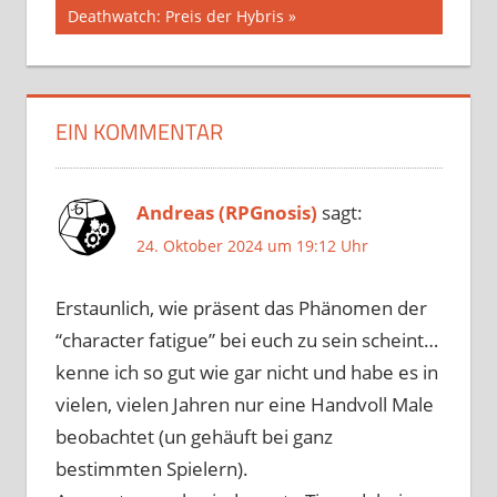
Beitrag:
Deathwatch: Preis der Hybris
EIN KOMMENTAR
Andreas (RPGnosis)
sagt:
24. Oktober 2024 um 19:12 Uhr
Erstaunlich, wie präsent das Phänomen der
“character fatigue” bei euch zu sein scheint…
kenne ich so gut wie gar nicht und habe es in
vielen, vielen Jahren nur eine Handvoll Male
beobachtet (un gehäuft bei ganz
bestimmten Spielern).