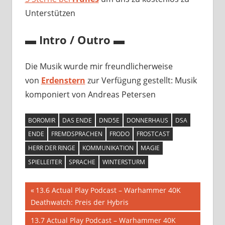
Unterstützen
▬ Intro / Outro ▬
Die Musik wurde mir freundlicherweise
von
Erdenstern
zur Verfügung gestellt: Musik
komponiert von Andreas Petersen
BOROMIR
DAS ENDE
DND5E
DONNERHAUS
DSA
ENDE
FREMDSPRACHEN
FRODO
FROSTCAST
HERR DER RINGE
KOMMUNIKATION
MAGIE
SPIELLEITER
SPRACHE
WINTERSTURM
Beitragsnavigation
Vorheriger
13.6 Actual Play Podcast – Warhammer 40K
Beitrag:
Deathwatch: Preis der Hybris
Nächster
13.7 Actual Play Podcast – Warhammer 40K