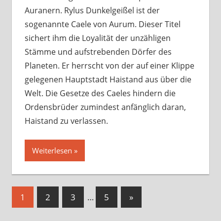
Auranern. Rylus Dunkelgeißel ist der
sogenannte Caele von Aurum. Dieser Titel
sichert ihm die Loyalität der unzähligen
Stämme und aufstrebenden Dörfer des
Planeten. Er herrscht von der auf einer Klippe
gelegenen Hauptstadt Haistand aus über die
Welt. Die Gesetze des Caeles hindern die
Ordensbrüder zumindest anfänglich daran,
Haistand zu verlassen.
Weiterlesen
Seitennummerierung
Nächste
1
2
3
…
5
»
Beiträge
der