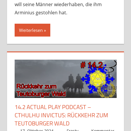
will seine Männer wiederhaben, die ihm
Arminius gestohlen hat.
Weiterlesen
14.2 ACTUAL PLAY PODCAST –
CTHULHU INVICTUS: RÜCKKEHR ZUM
TEUTOBURGER WALD
17. Oktober 2024
Frosty
Kommentar