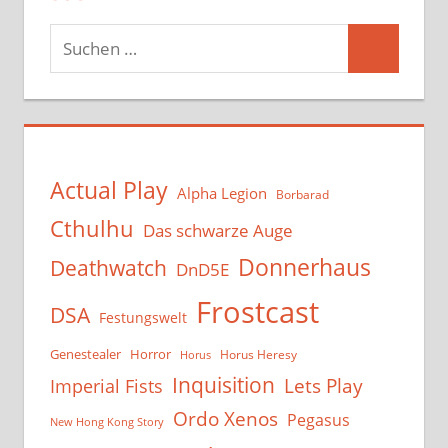
Suchen
Suchen
nach:
Actual Play
Alpha Legion
Borbarad
Cthulhu
Das schwarze Auge
Donnerhaus
Deathwatch
DnD5E
Frostcast
DSA
Festungswelt
Genestealer
Horror
Horus Heresy
Horus
Inquisition
Lets Play
Imperial Fists
Ordo Xenos
Pegasus
New Hong Kong Story