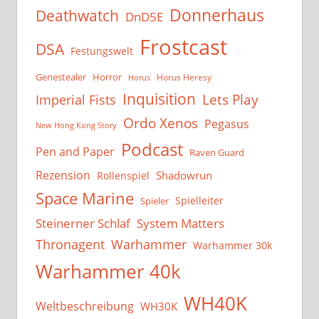
Donnerhaus
Deathwatch
DnD5E
Frostcast
DSA
Festungswelt
Genestealer
Horror
Horus Heresy
Horus
Inquisition
Lets Play
Imperial Fists
Ordo Xenos
Pegasus
New Hong Kong Story
Podcast
Pen and Paper
Raven Guard
Rezension
Shadowrun
Rollenspiel
Space Marine
Spielleiter
Spieler
System Matters
Steinerner Schlaf
Thronagent
Warhammer
Warhammer 30k
Warhammer 40k
WH40K
Weltbeschreibung
WH30K