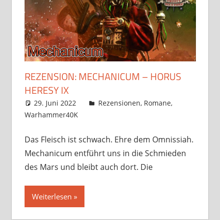
REZENSION: MECHANICUM – HORUS
HERESY IX
29. Juni 2022
Frosty
Rezensionen
,
Romane
,
Warhammer40K
Ein Kommentar
Das Fleisch ist schwach. Ehre dem Omnissiah.
Mechanicum entführt uns in die Schmieden
des Mars und bleibt auch dort. Die
Weiterlesen