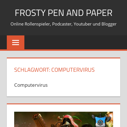
Zum
FROSTY PEN AND PAPER
Inhalt
springen
Online Rollenspieler, Podcaster, Youtuber und Blogger
SCHLAGWORT:
COMPUTERVIRUS
Computervirus