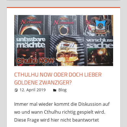
CTHULHU NOW ODER DOCH LIEBER
GOLDENE ZWANZIGER?
12. April 2019
Frosty
Blog
Kommentar
hinterlassen
Immer mal wieder kommt die Diskussion auf
wo und wann Cthulhu richtig gespielt wird.
Diese Frage wird hier nicht beantwortet