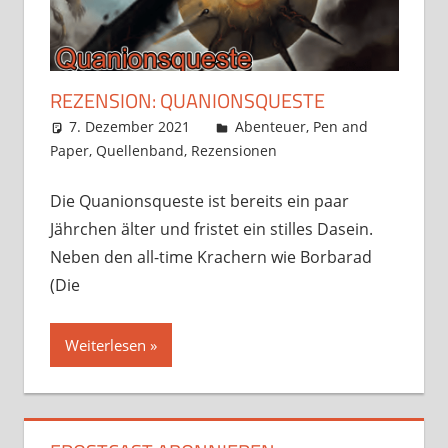
REZENSION: QUANIONSQUESTE
7. Dezember 2021
Frosty
Abenteuer
,
Pen and
Paper
,
Quellenband
,
Rezensionen
5 Kommentare
Die Quanionsqueste ist bereits ein paar
Jährchen älter und fristet ein stilles Dasein.
Neben den all-time Krachern wie Borbarad
(Die
Weiterlesen