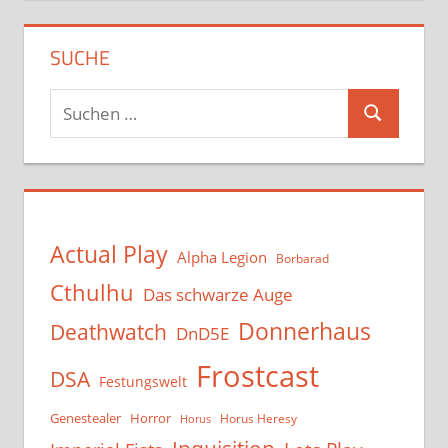
SUCHE
Suchen
Suchen
nach:
Actual Play
Alpha Legion
Borbarad
Cthulhu
Das schwarze Auge
Donnerhaus
Deathwatch
DnD5E
Frostcast
DSA
Festungswelt
Genestealer
Horror
Horus Heresy
Horus