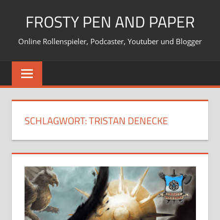
Zum
FROSTY PEN AND PAPER
Inhalt
springen
Online Rollenspieler, Podcaster, Youtuber und Blogger
SCHLAGWORT:
TRISTAN DENECKE