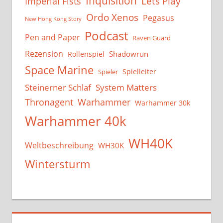
Inquisition
Lets Play
Imperial Fists
Ordo Xenos
Pegasus
New Hong Kong Story
Podcast
Pen and Paper
Raven Guard
Rezension
Shadowrun
Rollenspiel
Space Marine
Spielleiter
Spieler
System Matters
Steinerner Schlaf
Thronagent
Warhammer
Warhammer 30k
Warhammer 40k
WH40K
Weltbeschreibung
WH30K
Wintersturm