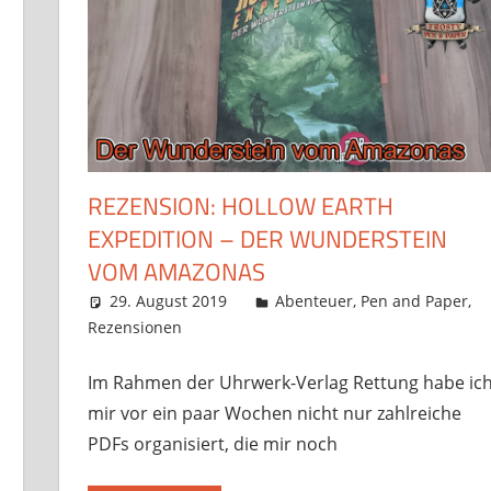
REZENSION: HOLLOW EARTH
EXPEDITION – DER WUNDERSTEIN
VOM AMAZONAS
29. August 2019
Frosty
Abenteuer
,
Pen and Paper
,
Rezensionen
Ein Kommentar
Im Rahmen der Uhrwerk-Verlag Rettung habe ic
mir vor ein paar Wochen nicht nur zahlreiche
PDFs organisiert, die mir noch