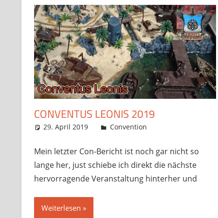
CONVENTUS LEONIS 2019
29. April 2019
Frosty
Convention
5 Kommentare
Mein letzter Con-Bericht ist noch gar nicht so
lange her, just schiebe ich direkt die nächste
hervorragende Veranstaltung hinterher und
Weiterlesen