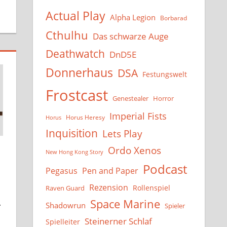
Actual Play
Alpha Legion
Borbarad
Cthulhu
Das schwarze Auge
Deathwatch
DnD5E
Donnerhaus
DSA
Festungswelt
Frostcast
Genestealer
Horror
Imperial Fists
Horus Heresy
Horus
Inquisition
Lets Play
Ordo Xenos
New Hong Kong Story
Podcast
Pegasus
Pen and Paper
Rezension
Rollenspiel
Raven Guard
Space Marine
.
Shadowrun
Spieler
Steinerner Schlaf
Spielleiter