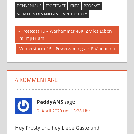
DONNERHAUS
FROSTCAST
KRIEG
PODCAST
SCHATTEN DES KRIEGES
WINTERSTURM
Beitragsnavigation
Vorheriger
Frostcast 19 – Warhammer 40K: Ziviles Leben
Beitrag:
im Imperium
Nächster
Wintersturm #6 – Powergaming als Phänomen
Beitrag:
4 KOMMENTARE
PaddyANS
sagt:
9. April 2020 um 15:28 Uhr
Hey Frosty und hey Liebe Gäste und