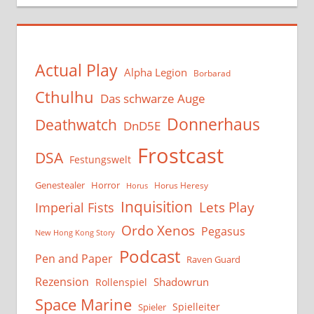
Actual Play
Alpha Legion
Borbarad
Cthulhu
Das schwarze Auge
Donnerhaus
Deathwatch
DnD5E
Frostcast
DSA
Festungswelt
Genestealer
Horror
Horus Heresy
Horus
Inquisition
Lets Play
Imperial Fists
Ordo Xenos
Pegasus
New Hong Kong Story
Podcast
Pen and Paper
Raven Guard
Rezension
Shadowrun
Rollenspiel
Space Marine
Spielleiter
Spieler