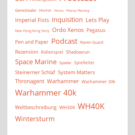
Genestealer
Horror
Horus Heresy
Horus
Inquisition
Lets Play
Imperial Fists
Ordo Xenos
Pegasus
New Hong Kong Story
Podcast
Pen and Paper
Raven Guard
Rezension
Shadowrun
Rollenspiel
Space Marine
Spielleiter
Spieler
System Matters
Steinerner Schlaf
Thronagent
Warhammer
Warhammer 30k
Warhammer 40k
WH40K
Weltbeschreibung
WH30K
Wintersturm