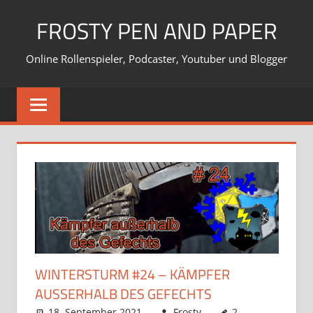
Zum
FROSTY PEN AND PAPER
Inhalt
springen
Online Rollenspieler, Podcaster, Youtuber und Blogger
WINTERSTURM #24 – KÄMPFER
AUSSERHALB DES GEFECHTS
18. September 2021
Frosty
2