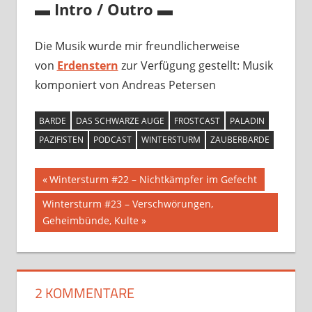
▬ Intro / Outro ▬
Die Musik wurde mir freundlicherweise
von
Erdenstern
zur Verfügung gestellt: Musik
komponiert von Andreas Petersen
BARDE
DAS SCHWARZE AUGE
FROSTCAST
PALADIN
PAZIFISTEN
PODCAST
WINTERSTURM
ZAUBERBARDE
Beitragsnavigation
Vorheriger
Wintersturm #22 – Nichtkämpfer im Gefecht
Beitrag:
Nächster
Wintersturm #23 – Verschwörungen,
Beitrag:
Geheimbünde, Kulte
2 KOMMENTARE