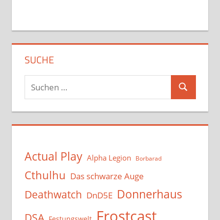
SUCHE
Suchen
Suchen
nach:
Actual Play
Alpha Legion
Borbarad
Cthulhu
Das schwarze Auge
Donnerhaus
Deathwatch
DnD5E
Frostcast
DSA
Festungswelt