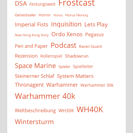
Frostcast
DSA
Festungswelt
Genestealer
Horror
Horus Heresy
Horus
Inquisition
Lets Play
Imperial Fists
Ordo Xenos
Pegasus
New Hong Kong Story
Podcast
Pen and Paper
Raven Guard
Rezension
Shadowrun
Rollenspiel
Space Marine
Spielleiter
Spieler
System Matters
Steinerner Schlaf
Thronagent
Warhammer
Warhammer 30k
Warhammer 40k
WH40K
Weltbeschreibung
WH30K
Wintersturm