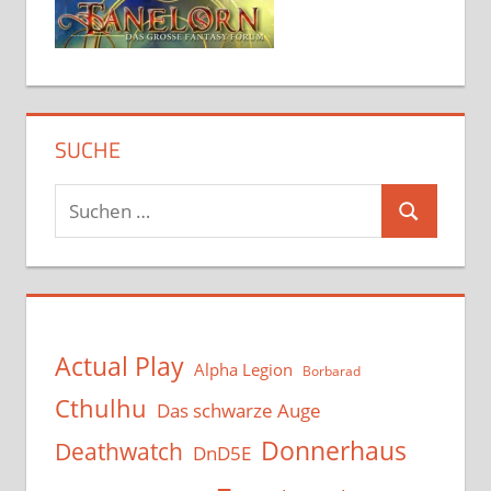
SUCHE
Suchen
Suchen
nach:
Actual Play
Alpha Legion
Borbarad
Cthulhu
Das schwarze Auge
Donnerhaus
Deathwatch
DnD5E