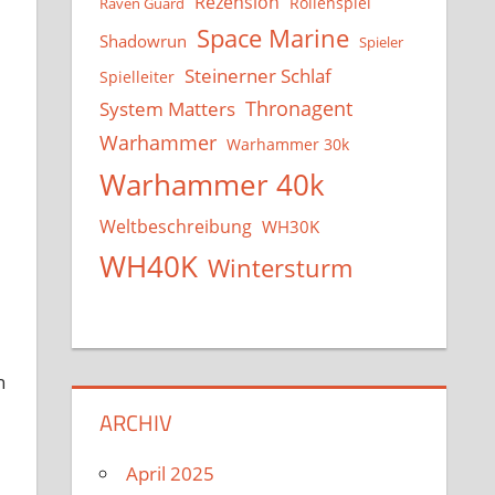
Rezension
Rollenspiel
Raven Guard
Space Marine
Shadowrun
Spieler
Steinerner Schlaf
Spielleiter
System Matters
Thronagent
Warhammer
Warhammer 30k
Warhammer 40k
Weltbeschreibung
WH30K
WH40K
Wintersturm
n
e
ARCHIV
April 2025