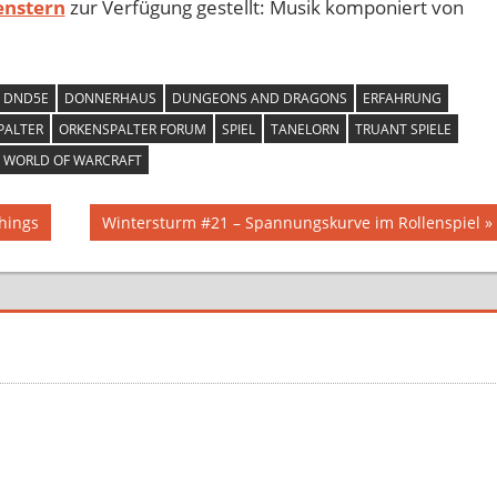
enstern
zur Verfügung gestellt: Musik komponiert von
DND5E
DONNERHAUS
DUNGEONS AND DRAGONS
ERFAHRUNG
PALTER
ORKENSPALTER FORUM
SPIEL
TANELORN
TRUANT SPIELE
WORLD OF WARCRAFT
Nächster
hings
Wintersturm #21 – Spannungskurve im Rollenspiel
Beitrag: