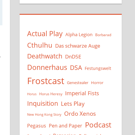
Actual Play
Alpha Legion
Borbarad
Cthulhu
Das schwarze Auge
Deathwatch
DnD5E
z
Donnerhaus
DSA
Festungswelt
Frostcast
Genestealer
Horror
Imperial Fists
Horus Heresy
Horus
Inquisition
Lets Play
Ordo Xenos
New Hong Kong Story
Podcast
Pegasus
Pen and Paper