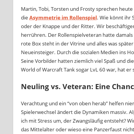
Martin, Tobi, Torsten und Frosty sprechen heut
die
Asymmetrie im Rollenspiel
. Wie könnt ihr
oder der Knappe und der Ritter. Wir beschäftige
herrühren. Der Rollenspielveteran hatte damals
rote Box steht in der Vitrine und alles was späte
Neueinsteiger. Durch die sozialen Medien ins H
Seine Vorbilder hatten ziemlich viel Spaß und di
World of Warcraft Tank sogar LvL 60 war, hat er
Neuling vs. Veteran: Eine Chan
Verachtung und ein “von oben herab” helfen ni
Spielerwechsel ändert die Dynamiken massiv. Alp
ich mit Stress um, der Zwangsläufig entsteht? W
das Mittelalter oder wieso eine Panzerfaust nic