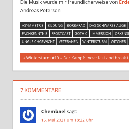
Die Musik wurde mir freundlicherweise von
Erd
Andreas Petersen
ASYMMETRIE
BILDUNG
BORBARAD
DAS SCHWARZE AUGE
FACHKENNTNIS
FROSTCAST
GOTHIC
IMMERSION
ORKENS
UNGLEICHGEWICHT
VETERANEN
WINTERSTURM
WITCHER
Beitragsnavigation
Vorheriger
Wintersturm #19 – Der Kampf: move fast and break t
Beitrag:
7 KOMMENTARE
Chembael
sagt:
15. Mai 2021 um 18:22 Uhr