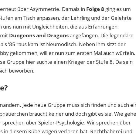
e erneut über Asymmetrie. Damals in
Folge 8
ging es um
 Stufen am Tisch anpassen, der Lehrling und der Gelehrte
n uns nun mit Ungleichheiten, die aus Erfahrungen
 mit
Dungeons and Dragons
angefangen. Die legendäre
r als ’85 raus kam ist Neumodisch. Neben ihm sitzt der
obby gekommen, will er nun zum ersten Mal auch würfeln.
ese Gruppe hier suchte einen Krieger der Stufe 8. Da sein
 sich beworben.
ce?
emandem. Jede neue Gruppe muss sich finden und auch ei
hatierchen braucht keiner und doch gibt es sie. Wie geh
ir sprechen über Spieler-Psychologie. Wir sprechen über
hts in diesem Kübelwagen verloren hat. Rechthaberei und