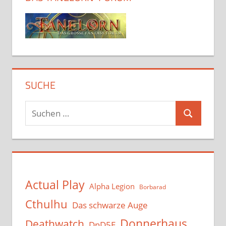
SUCHE
Suchen
Suchen
nach:
Actual Play
Alpha Legion
Borbarad
Cthulhu
Das schwarze Auge
Donnerhaus
Deathwatch
DnD5E