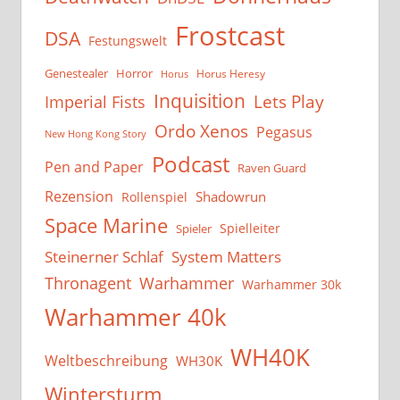
Frostcast
DSA
Festungswelt
Genestealer
Horror
Horus Heresy
Horus
Inquisition
Lets Play
Imperial Fists
Ordo Xenos
Pegasus
New Hong Kong Story
Podcast
Pen and Paper
Raven Guard
Rezension
Shadowrun
Rollenspiel
Space Marine
Spielleiter
Spieler
System Matters
Steinerner Schlaf
Thronagent
Warhammer
Warhammer 30k
Warhammer 40k
WH40K
Weltbeschreibung
WH30K
Wintersturm