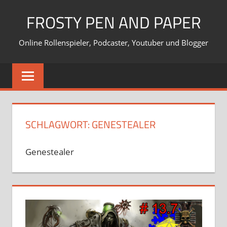
Zum
FROSTY PEN AND PAPER
Inhalt
springen
Online Rollenspieler, Podcaster, Youtuber und Blogger
SCHLAGWORT:
GENESTEALER
Genestealer