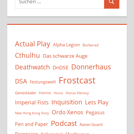
Suchen
nach:
Actual Play
Alpha Legion
Borbarad
Cthulhu
Das schwarze Auge
Donnerhaus
Deathwatch
DnD5E
Frostcast
DSA
Festungswelt
Genestealer
Horror
Horus Heresy
Horus
Inquisition
Lets Play
Imperial Fists
Ordo Xenos
Pegasus
New Hong Kong Story
Podcast
Pen and Paper
Raven Guard
Rezension
Shadowrun