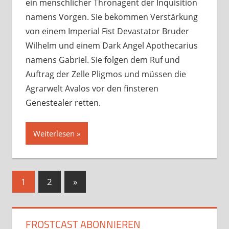
ein menschlicher Thronagent der Inquisition
namens Vorgen. Sie bekommen Verstärkung
von einem Imperial Fist Devastator Bruder
Wilhelm und einem Dark Angel Apothecarius
namens Gabriel. Sie folgen dem Ruf und
Auftrag der Zelle Pligmos und müssen die
Agrarwelt Avalos vor den finsteren
Genestealer retten.
Weiterlesen
Seitennummerierung
Nächste
1
2
»
Beiträge
der
Beiträge
FROSTCAST ABONNIEREN