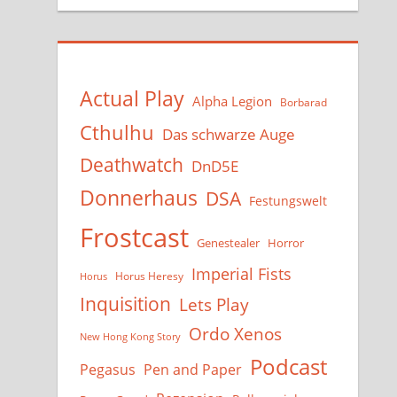
Actual Play
Alpha Legion
Borbarad
Cthulhu
Das schwarze Auge
Deathwatch
DnD5E
Donnerhaus
DSA
Festungswelt
Frostcast
Genestealer
Horror
Imperial Fists
Horus Heresy
Horus
Inquisition
Lets Play
Ordo Xenos
New Hong Kong Story
Podcast
Pegasus
Pen and Paper