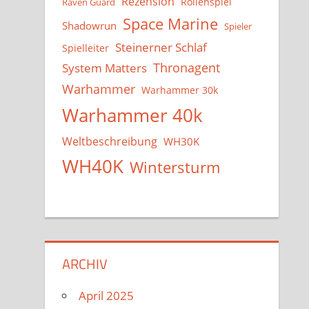
Rezension
Rollenspiel
Raven Guard
Space Marine
Shadowrun
Spieler
Steinerner Schlaf
Spielleiter
System Matters
Thronagent
Warhammer
Warhammer 30k
Warhammer 40k
Weltbeschreibung
WH30K
WH40K
Wintersturm
ARCHIV
April 2025