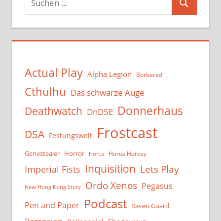
Suchen
nach:
Actual Play
Alpha Legion
Borbarad
Cthulhu
Das schwarze Auge
Donnerhaus
Deathwatch
DnD5E
Frostcast
DSA
Festungswelt
Genestealer
Horror
Horus Heresy
Horus
Inquisition
Lets Play
Imperial Fists
Ordo Xenos
Pegasus
New Hong Kong Story
Podcast
Pen and Paper
Raven Guard