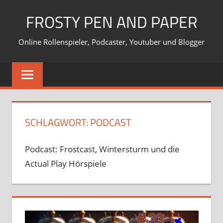
Zum
FROSTY PEN AND PAPER
Inhalt
springen
Online Rollenspieler, Podcaster, Youtuber und Blogger
SCHLAGWORT:
PODCAST
Podcast: Frostcast, Wintersturm und die
Actual Play Hörspiele