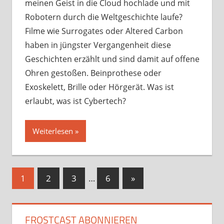
meinen Geist in die Cloud hochlade und mit
Robotern durch die Weltgeschichte laufe?
Filme wie Surrogates oder Altered Carbon
haben in jüngster Vergangenheit diese
Geschichten erzählt und sind damit auf offene
Ohren gestoßen. Beinprothese oder
Exoskelett, Brille oder Hörgerät. Was ist
erlaubt, was ist Cybertech?
Weiterlesen
Seitennummerierung
Nächste
1
2
3
…
6
»
Beiträge
der
Beiträge
FROSTCAST ABONNIEREN