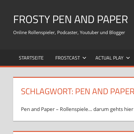
Zum
Inhalt
FROSTY PEN AND PAPER
springen
Online Rollenspieler, Podcaster, Youtuber und Blogger
STARTSEITE
FROSTCAST
ACTUAL PLAY
SCHLAGWORT:
PEN AND PAPE
Pen and Paper – Rollenspiele… darum gehts hier