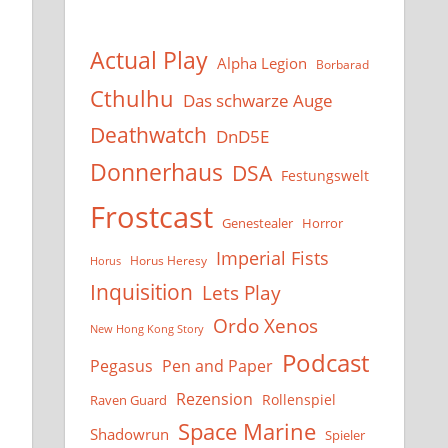
Actual Play
Alpha Legion
Borbarad
Cthulhu
Das schwarze Auge
Deathwatch
DnD5E
Donnerhaus
DSA
Festungswelt
Frostcast
Genestealer
Horror
Imperial Fists
Horus Heresy
Horus
Inquisition
Lets Play
Ordo Xenos
New Hong Kong Story
Podcast
Pegasus
Pen and Paper
Rezension
Rollenspiel
Raven Guard
Space Marine
Shadowrun
Spieler