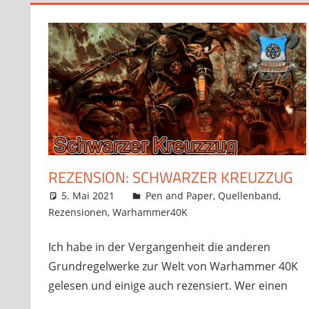
REZENSION: SCHWARZER KREUZZUG
5. Mai 2021
Frosty
Pen and Paper
,
Quellenband
,
Rezensionen
,
Warhammer40K
Ein Kommentar
Ich habe in der Vergangenheit die anderen
Grundregelwerke zur Welt von Warhammer 40K
gelesen und einige auch rezensiert. Wer einen