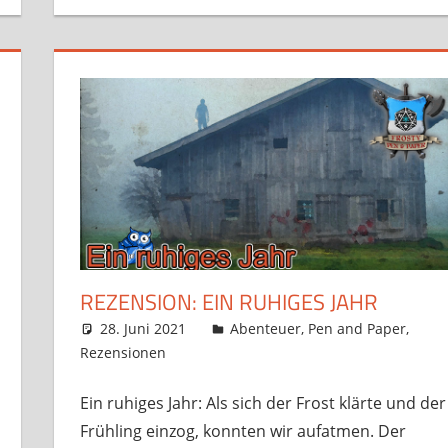
REZENSION: EIN RUHIGES JAHR
28. Juni 2021
Frosty
Abenteuer
,
Pen and Paper
,
Rezensionen
Kommentar hinterlassen
Ein ruhiges Jahr: Als sich der Frost klärte und der
Frühling einzog, konnten wir aufatmen. Der