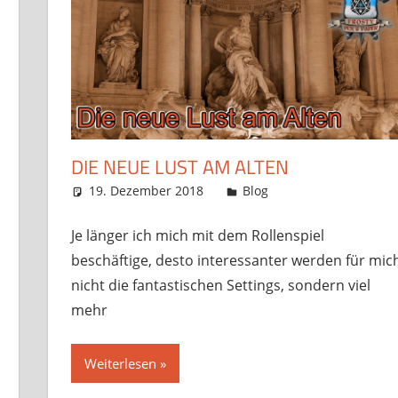
DIE NEUE LUST AM ALTEN
19. Dezember 2018
Frosty
Blog
3 Kommentare
Je länger ich mich mit dem Rollenspiel
beschäftige, desto interessanter werden für mic
nicht die fantastischen Settings, sondern viel
mehr
Weiterlesen