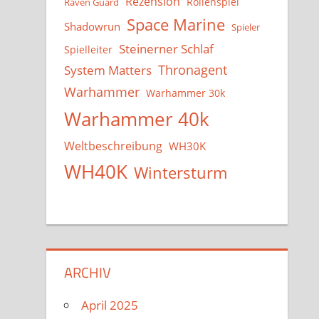
Rezension
Rollenspiel
Raven Guard
Space Marine
Shadowrun
Spieler
Steinerner Schlaf
Spielleiter
System Matters
Thronagent
Warhammer
Warhammer 30k
Warhammer 40k
Weltbeschreibung
WH30K
WH40K
Wintersturm
ARCHIV
April 2025