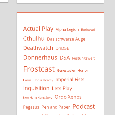
Actual Play
Alpha Legion
Borbarad
Cthulhu
Das schwarze Auge
Deathwatch
DnD5E
Donnerhaus
DSA
Festungswelt
Frostcast
Genestealer
Horror
Imperial Fists
Horus Heresy
Horus
Inquisition
Lets Play
Ordo Xenos
New Hong Kong Story
Podcast
Pegasus
Pen and Paper