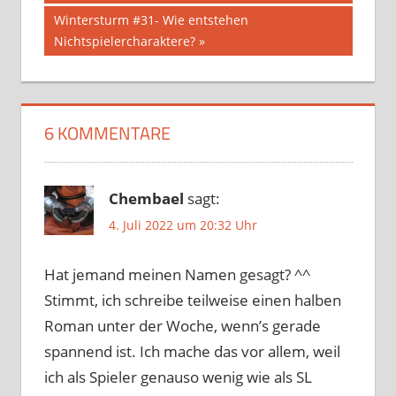
Nächster
Wintersturm #31- Wie entstehen
Beitrag:
Nichtspielercharaktere?
6 KOMMENTARE
Chembael
sagt:
4. Juli 2022 um 20:32 Uhr
Hat jemand meinen Namen gesagt? ^^
Stimmt, ich schreibe teilweise einen halben
Roman unter der Woche, wenn’s gerade
spannend ist. Ich mache das vor allem, weil
ich als Spieler genauso wenig wie als SL