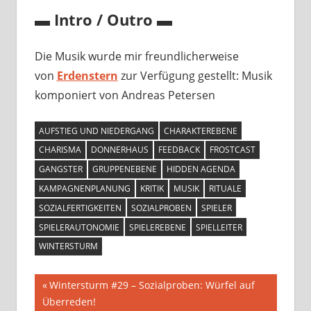
▬ Intro / Outro ▬
Die Musik wurde mir freundlicherweise
von
Erdenstern
zur Verfügung gestellt: Musik
komponiert von Andreas Petersen
AUFSTIEG UND NIEDERGANG
CHARAKTEREBENE
CHARISMA
DONNERHAUS
FEEDBACK
FROSTCAST
GANGSTER
GRUPPENEBENE
HIDDEN AGENDA
KAMPAGNENPLANUNG
KRITIK
MUSIK
RITUALE
SOZIALFERTIGKEITEN
SOZIALPROBEN
SPIELER
SPIELERAUTONOMIE
SPIELEREBENE
SPIELLEITER
WINTERSTURM
Beitragsnavigation
Vorheriger
Wintersturm #29 – Sozialproben: Würfel auf
Beitrag:
Überreden!