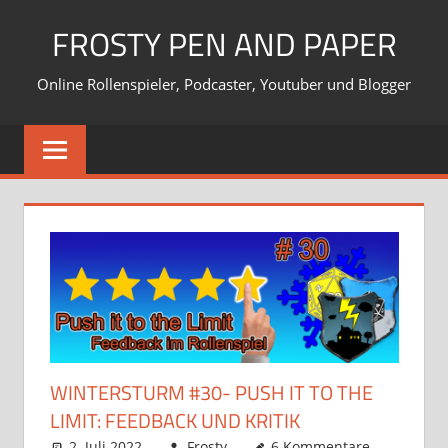
Zum
FROSTY PEN AND PAPER
Inhalt
springen
Online Rollenspieler, Podcaster, Youtuber und Blogger
WINTERSTURM #30- PUSH IT TO THE
LIMIT: FEEDBACK UND KRITIK
2. Juli 2022
Frosty
6 Kommentare