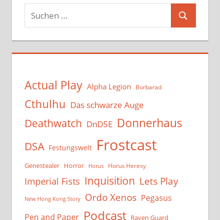
Suchen
Suchen
nach:
Actual Play
Alpha Legion
Borbarad
Cthulhu
Das schwarze Auge
Donnerhaus
Deathwatch
DnD5E
Frostcast
DSA
Festungswelt
Genestealer
Horror
Horus Heresy
Horus
Inquisition
Lets Play
Imperial Fists
Ordo Xenos
Pegasus
New Hong Kong Story
Podcast
Pen and Paper
Raven Guard