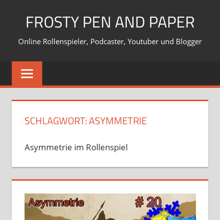
Zum
FROSTY PEN AND PAPER
Inhalt
springen
Online Rollenspieler, Podcaster, Youtuber und Blogger
SCHLAGWORT:
ASYMMETRIE
Asymmetrie im Rollenspiel