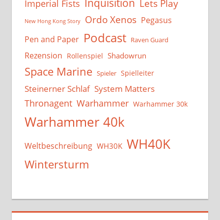
Inquisition
Lets Play
Imperial Fists
Ordo Xenos
Pegasus
New Hong Kong Story
Podcast
Pen and Paper
Raven Guard
Rezension
Shadowrun
Rollenspiel
Space Marine
Spielleiter
Spieler
System Matters
Steinerner Schlaf
Thronagent
Warhammer
Warhammer 30k
Warhammer 40k
WH40K
Weltbeschreibung
WH30K
Wintersturm