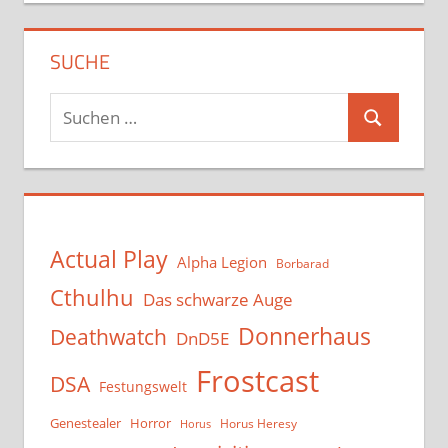
SUCHE
Suchen
Suchen
nach:
Actual Play
Alpha Legion
Borbarad
Cthulhu
Das schwarze Auge
Donnerhaus
Deathwatch
DnD5E
Frostcast
DSA
Festungswelt
Genestealer
Horror
Horus Heresy
Horus