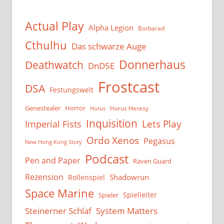
Actual Play
Alpha Legion
Borbarad
Cthulhu
Das schwarze Auge
Donnerhaus
Deathwatch
DnD5E
Frostcast
DSA
Festungswelt
Genestealer
Horror
Horus Heresy
Horus
Inquisition
Lets Play
Imperial Fists
Ordo Xenos
Pegasus
New Hong Kong Story
Podcast
Pen and Paper
Raven Guard
Rezension
Shadowrun
Rollenspiel
Space Marine
Spielleiter
Spieler
System Matters
Steinerner Schlaf