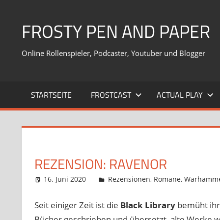
Zum
Inhalt
FROSTY PEN AND PAPER
springen
Online Rollenspieler, Podcaster, Youtuber und Blogger
STARTSEITE
FROSTCAST
ACTUAL PLAY
REZENSION: RAVENOR
16. Juni 2020
Frosty
Rezensionen
,
Romane
,
Warhamme
Seit einiger Zeit ist die
Black Library
bemüht ihr 
Bücher geschrieben und übersetzt, alte Werke 