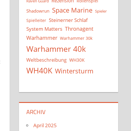
Rezension
Rollenspiel
Raven Guard
Space Marine
Shadowrun
Spieler
Steinerner Schlaf
Spielleiter
System Matters
Thronagent
Warhammer
Warhammer 30k
Warhammer 40k
Weltbeschreibung
WH30K
t
WH40K
Wintersturm
ARCHIV
April 2025