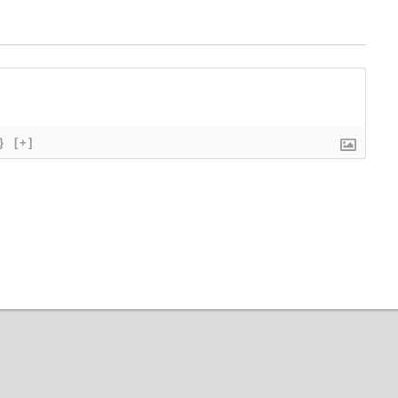
}
[+]