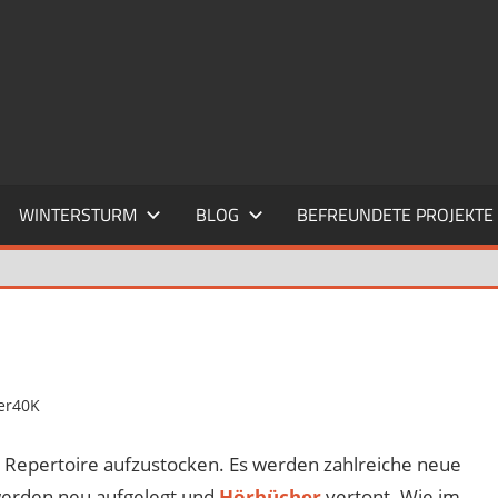
WINTERSTURM
BLOG
BEFREUNDETE PROJEKTE
r40K
Kommentar hinterlassen
Repertoire aufzustocken. Es werden zahlreiche neue
werden neu aufgelegt und
Hörbücher
vertont. Wie im