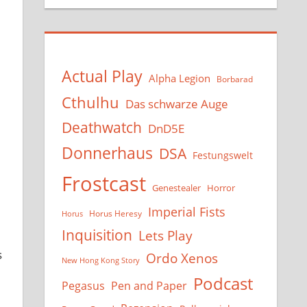
Actual Play
Alpha Legion
Borbarad
Cthulhu
Das schwarze Auge
Deathwatch
DnD5E
Donnerhaus
DSA
Festungswelt
Frostcast
Genestealer
Horror
Imperial Fists
Horus Heresy
Horus
Inquisition
Lets Play
s
Ordo Xenos
New Hong Kong Story
Podcast
Pegasus
Pen and Paper