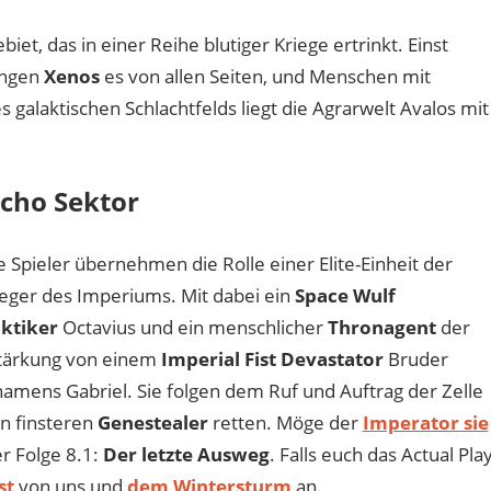
et, das in einer Reihe blutiger Kriege ertrinkt. Einst
ängen
Xenos
es von allen Seiten, und Menschen mit
 galaktischen Schlachtfelds liegt die Agrarwelt Avalos mit
icho Sektor
pieler übernehmen die Rolle einer Elite-Einheit der
ieger des Imperiums. Mit dabei ein
Space Wulf
ktiker
Octavius und ein menschlicher
Thronagent
der
stärkung von einem
Imperial Fist Devastator
Bruder
amens Gabriel. Sie folgen dem Ruf und Auftrag der Zelle
n finsteren
Genestealer
retten. Möge der
Imperator sie
r Folge 8.1:
Der letzte Ausweg
. Falls euch das Actual Pla
st
von uns und
dem Wintersturm
an.