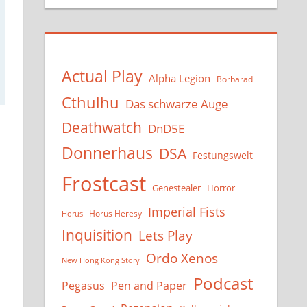
Actual Play
Alpha Legion
Borbarad
Cthulhu
Das schwarze Auge
Deathwatch
DnD5E
Donnerhaus
DSA
Festungswelt
Frostcast
Genestealer
Horror
Imperial Fists
Horus Heresy
Horus
Inquisition
Lets Play
Ordo Xenos
New Hong Kong Story
Podcast
Pegasus
Pen and Paper