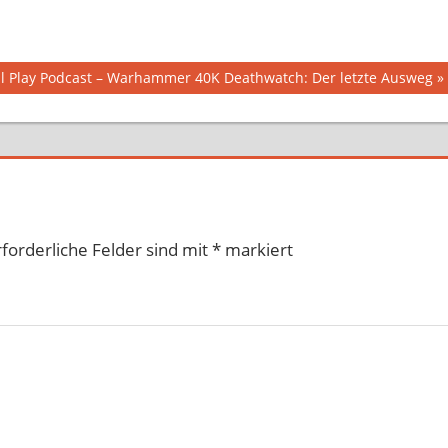
al Play Podcast – Warhammer 40K Deathwatch: Der letzte Ausweg
rforderliche Felder sind mit
*
markiert