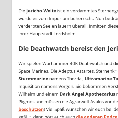
Die
Jericho-Weite
ist ein verdammtes Sternengebi
wurde es vom Imperium beherrscht. Nun bedr
verderbten Seelen lauern überall. Inmitten dieses
ihrer Hauptstadt Lordsholm.
Die Deathwatch bereist den Jer
Wir spielen Warhammer 40K Deathwatch und die S
Space Marines. Die Adeptus Astartes, Sternenkr
Sturmmarine
namens Thordal,
Ultramarine Ta
Inquisition namens Vorgen. Sie bekommen Ver
Wilhelm und einem
Dark Angel Apothecarius
n
Pligmos und müssen die Agrarwelt Avalos vor de
beschützen
! Viel Spaß wünschen wir euch bei de
gefällt, dann hört euch auch
die anderen Podca