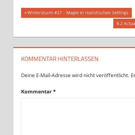
Beitragsnavigation
Vorheriger
Wintersturm #27 – Magie in realistischen Settings
Beitrag:
Nächster
8.2 Actu
Beitrag:
KOMMENTAR HINTERLASSEN
Deine E-Mail-Adresse wird nicht veröffentlicht.
E
Kommentar
*