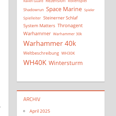
Rezension
Rollenspiel
Raven Guard
Space Marine
Shadowrun
Spieler
Steinerner Schlaf
Spielleiter
System Matters
Thronagent
Warhammer
Warhammer 30k
Warhammer 40k
Weltbeschreibung
WH30K
WH40K
Wintersturm
ARCHIV
y
April 2025