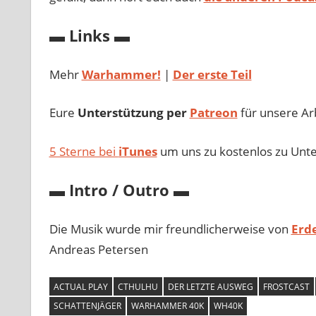
▬ Links ▬
Mehr
Warhammer!
|
Der erste Teil
Eure
Unterstützung per
Patreon
für unsere Ar
5 Sterne bei
iTunes
um uns zu kostenlos zu Unte
▬ Intro / Outro ▬
Die Musik wurde mir freundlicherweise von
Erd
Andreas Petersen
ACTUAL PLAY
CTHULHU
DER LETZTE AUSWEG
FROSTCAST
SCHATTENJÄGER
WARHAMMER 40K
WH40K