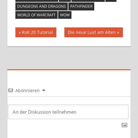
DUNGEONS AND DRAGONS
PATHFINDER
WORLD OF WARCRAFT
WOW
Beitragsnavigation
Vorheriger
Nächster
Roll 20 Tutorial
Die neue Lust am Alten
Beitrag:
Beitrag:
Abonnieren