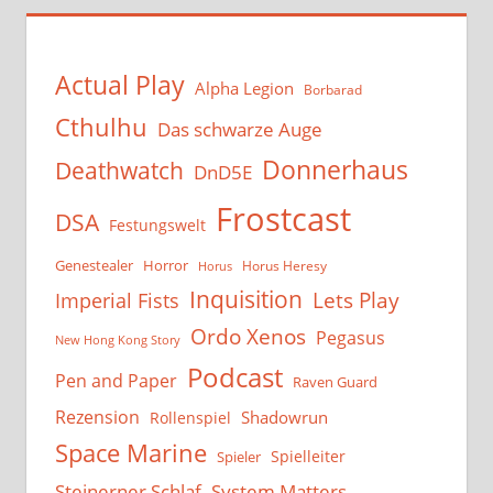
Actual Play
Alpha Legion
Borbarad
Cthulhu
Das schwarze Auge
Donnerhaus
Deathwatch
DnD5E
Frostcast
DSA
Festungswelt
Genestealer
Horror
Horus Heresy
Horus
Inquisition
Lets Play
Imperial Fists
Ordo Xenos
Pegasus
New Hong Kong Story
Podcast
Pen and Paper
Raven Guard
Rezension
Shadowrun
Rollenspiel
Space Marine
Spielleiter
Spieler
System Matters
Steinerner Schlaf