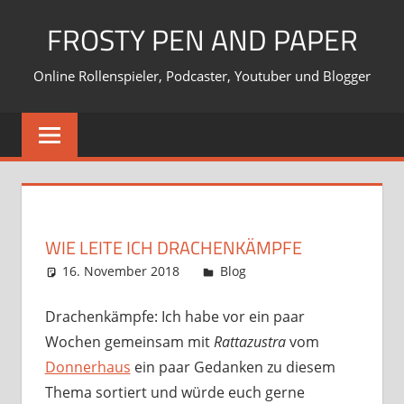
Zum
FROSTY PEN AND PAPER
Inhalt
springen
Online Rollenspieler, Podcaster, Youtuber und Blogger
WIE LEITE ICH DRACHENKÄMPFE
16. November 2018
Frosty
Blog
11 Kommentare
Drachenkämpfe: Ich habe vor ein paar
Wochen gemeinsam mit
Rattazustra
vom
Donnerhaus
ein paar Gedanken zu diesem
Thema sortiert und würde euch gerne