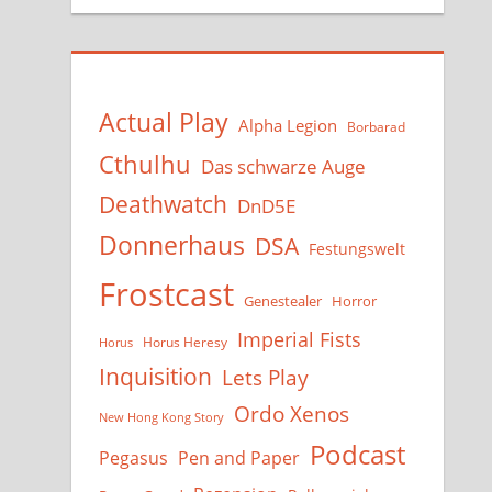
Actual Play
Alpha Legion
Borbarad
Cthulhu
Das schwarze Auge
Deathwatch
DnD5E
Donnerhaus
DSA
Festungswelt
Frostcast
Genestealer
Horror
Imperial Fists
Horus Heresy
Horus
Inquisition
Lets Play
Ordo Xenos
New Hong Kong Story
Podcast
Pegasus
Pen and Paper