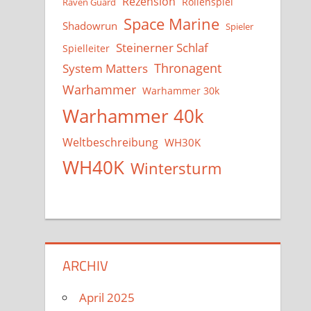
Rezension
Rollenspiel
Raven Guard
Space Marine
Shadowrun
Spieler
Steinerner Schlaf
Spielleiter
System Matters
Thronagent
Warhammer
Warhammer 30k
Warhammer 40k
Weltbeschreibung
WH30K
WH40K
Wintersturm
ARCHIV
April 2025