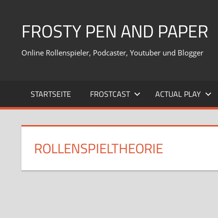
Zum
Inhalt
FROSTY PEN AND PAPER
springen
Online Rollenspieler, Podcaster, Youtuber und Blogger
STARTSEITE
FROSTCAST
ACTUAL PLAY
ROLLENSPIELTHEORIE