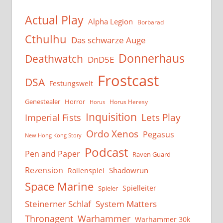
Actual Play
Alpha Legion
Borbarad
Cthulhu
Das schwarze Auge
Donnerhaus
Deathwatch
DnD5E
Frostcast
DSA
Festungswelt
Genestealer
Horror
Horus Heresy
Horus
Inquisition
Lets Play
Imperial Fists
Ordo Xenos
Pegasus
New Hong Kong Story
Podcast
Pen and Paper
Raven Guard
Rezension
Shadowrun
Rollenspiel
Space Marine
Spielleiter
Spieler
System Matters
Steinerner Schlaf
Thronagent
Warhammer
Warhammer 30k