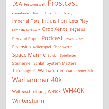
Frostcast
DSA
Festungswelt
Genestealer
Horror
Horus Heresy
Horus
Inquisition
Lets Play
Imperial Fists
Ordo Xenos
Pegasus
New Hong Kong Story
Podcast
Pen and Paper
Raven Guard
Rezension
Shadowrun
Rollenspiel
Space Marine
Spielleiter
Spieler
System Matters
Steinerner Schlaf
Thronagent
Warhammer
Warhammer 30k
Warhammer 40k
WH40K
Weltbeschreibung
WH30K
Wintersturm