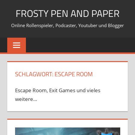
Zum
FROSTY PEN AND PAPER
Inhalt
springen
Online Rollenspieler, Podcaster, Youtuber und Blogger
SCHLAGWORT:
ESCAPE ROOM
Escape Room, Exit Games und vieles
weitere…