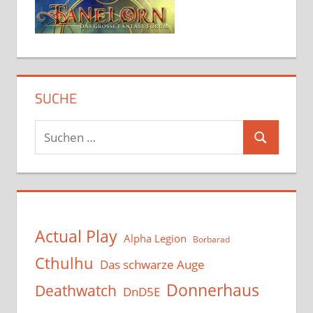
SUCHE
Suchen
Suchen
nach:
Actual Play
Alpha Legion
Borbarad
Cthulhu
Das schwarze Auge
Donnerhaus
Deathwatch
DnD5E