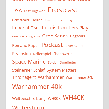
Frostcast
DSA
Festungswelt
Genestealer
Horror
Horus Heresy
Horus
Inquisition
Lets Play
Imperial Fists
Ordo Xenos
Pegasus
New Hong Kong Story
Podcast
Pen and Paper
Raven Guard
Rezension
Shadowrun
Rollenspiel
Space Marine
Spielleiter
Spieler
System Matters
Steinerner Schlaf
Thronagent
Warhammer
Warhammer 30k
Warhammer 40k
WH40K
Weltbeschreibung
WH30K
Wintersturm