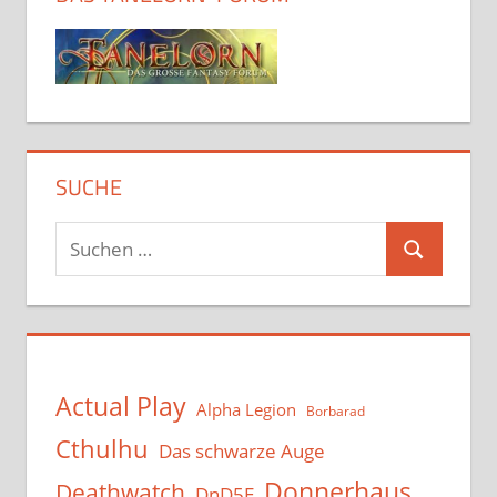
SUCHE
Suchen
Suchen
nach:
Actual Play
Alpha Legion
Borbarad
Cthulhu
Das schwarze Auge
Donnerhaus
Deathwatch
DnD5E