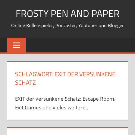
Zum
FROSTY PEN AND PAPER
Inhalt
springen
Online Rollenspieler, Podcaster, Youtuber und Blogger
SCHLAGWORT:
EXIT DER VERSUNKENE
SCHATZ
EXIT der versunkene Schatz: Escape Room,
Exit Games und vieles weitere…