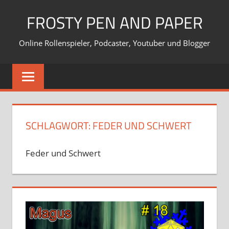
Zum
FROSTY PEN AND PAPER
Inhalt
springen
Online Rollenspieler, Podcaster, Youtuber und Blogger
SCHLAGWORT:
FEDER UND SCHWERT
Feder und Schwert