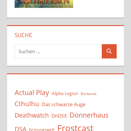
SUCHE
Suchen
Suchen
nach:
Actual Play
Alpha Legion
Borbarad
Cthulhu
Das schwarze Auge
Donnerhaus
Deathwatch
DnD5E
Frostcast
DSA
Festungswelt