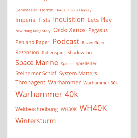
Genestealer
Horror
Horus Heresy
Horus
Inquisition
Lets Play
Imperial Fists
Ordo Xenos
Pegasus
New Hong Kong Story
Podcast
Pen and Paper
Raven Guard
Rezension
Shadowrun
Rollenspiel
Space Marine
Spielleiter
Spieler
System Matters
Steinerner Schlaf
Thronagent
Warhammer
Warhammer 30k
Warhammer 40k
WH40K
Weltbeschreibung
WH30K
Wintersturm