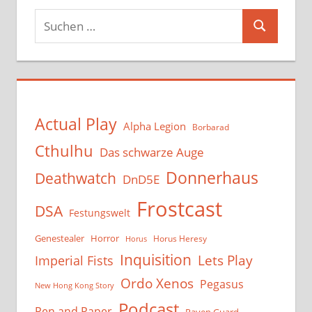
Suchen
Suchen
nach:
Actual Play
Alpha Legion
Borbarad
Cthulhu
Das schwarze Auge
Donnerhaus
Deathwatch
DnD5E
Frostcast
DSA
Festungswelt
Genestealer
Horror
Horus Heresy
Horus
Inquisition
Lets Play
Imperial Fists
Ordo Xenos
Pegasus
New Hong Kong Story
Podcast
Pen and Paper