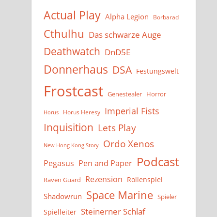
Actual Play
Alpha Legion
Borbarad
Cthulhu
Das schwarze Auge
Deathwatch
DnD5E
Donnerhaus
DSA
Festungswelt
Frostcast
Genestealer
Horror
Imperial Fists
Horus Heresy
Horus
Inquisition
Lets Play
Ordo Xenos
New Hong Kong Story
Podcast
Pegasus
Pen and Paper
Rezension
Rollenspiel
Raven Guard
Space Marine
Shadowrun
Spieler
Steinerner Schlaf
Spielleiter