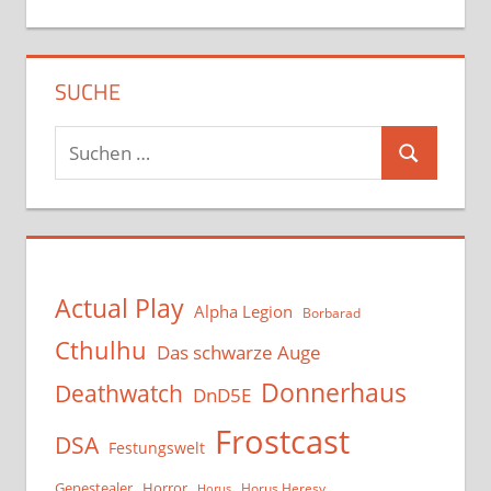
SUCHE
Suchen
Suchen
nach:
Actual Play
Alpha Legion
Borbarad
Cthulhu
Das schwarze Auge
Donnerhaus
Deathwatch
DnD5E
Frostcast
DSA
Festungswelt
Genestealer
Horror
Horus Heresy
Horus