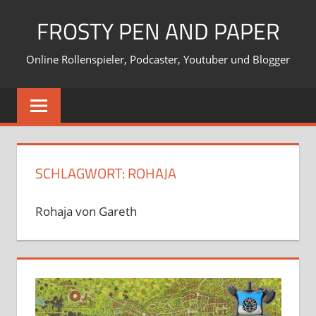
Zum
FROSTY PEN AND PAPER
Inhalt
springen
Online Rollenspieler, Podcaster, Youtuber und Blogger
SCHLAGWORT:
ROHAJA
Rohaja von Gareth