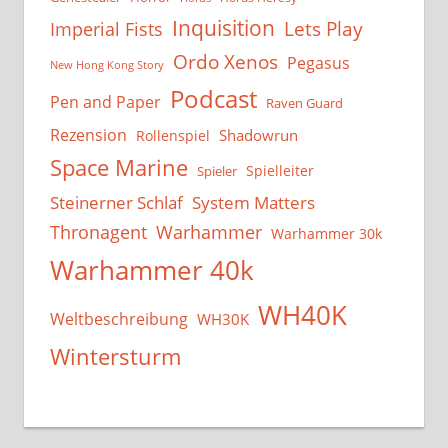
Inquisition
Lets Play
Imperial Fists
Ordo Xenos
Pegasus
New Hong Kong Story
Podcast
Pen and Paper
Raven Guard
Rezension
Shadowrun
Rollenspiel
Space Marine
Spielleiter
Spieler
System Matters
Steinerner Schlaf
Thronagent
Warhammer
Warhammer 30k
Warhammer 40k
WH40K
Weltbeschreibung
WH30K
Wintersturm