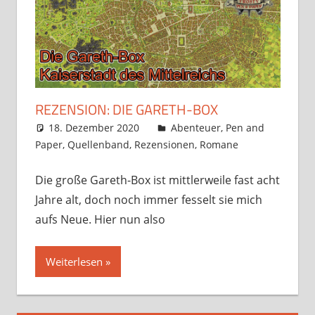
REZENSION: DIE GARETH-BOX
18. Dezember 2020
Frosty
Abenteuer
,
Pen and
Paper
,
Quellenband
,
Rezensionen
,
Romane
7
Kommentare
Die große Gareth-Box ist mittlerweile fast acht
Jahre alt, doch noch immer fesselt sie mich
aufs Neue. Hier nun also
Weiterlesen