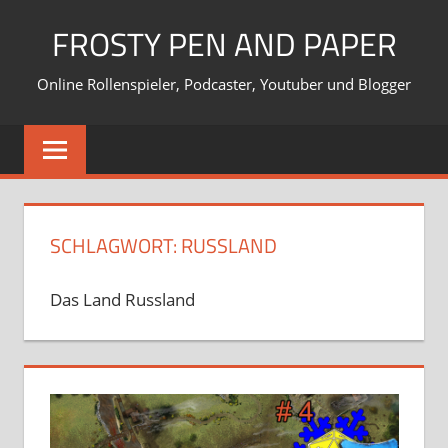
Zum
FROSTY PEN AND PAPER
Inhalt
springen
Online Rollenspieler, Podcaster, Youtuber und Blogger
SCHLAGWORT:
RUSSLAND
Das Land Russland