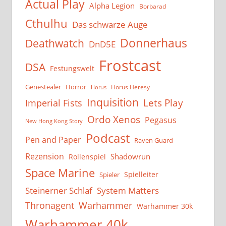
Actual Play
Alpha Legion
Borbarad
Cthulhu
Das schwarze Auge
Donnerhaus
Deathwatch
DnD5E
Frostcast
DSA
Festungswelt
Genestealer
Horror
Horus Heresy
Horus
Inquisition
Lets Play
Imperial Fists
Ordo Xenos
Pegasus
New Hong Kong Story
Podcast
Pen and Paper
Raven Guard
Rezension
Shadowrun
Rollenspiel
Space Marine
Spielleiter
Spieler
System Matters
Steinerner Schlaf
Thronagent
Warhammer
Warhammer 30k
Warhammer 40k