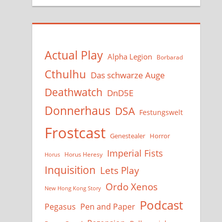
Actual Play
Alpha Legion
Borbarad
Cthulhu
Das schwarze Auge
Deathwatch
DnD5E
Donnerhaus
DSA
Festungswelt
Frostcast
Genestealer
Horror
Imperial Fists
Horus Heresy
Horus
Inquisition
Lets Play
Ordo Xenos
New Hong Kong Story
Podcast
Pegasus
Pen and Paper