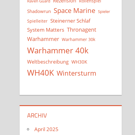
Rezension
Rollenspiel
Raven Guard
Space Marine
Shadowrun
Spieler
Steinerner Schlaf
Spielleiter
System Matters
Thronagent
Warhammer
Warhammer 30k
Warhammer 40k
Weltbeschreibung
WH30K
WH40K
Wintersturm
ARCHIV
April 2025