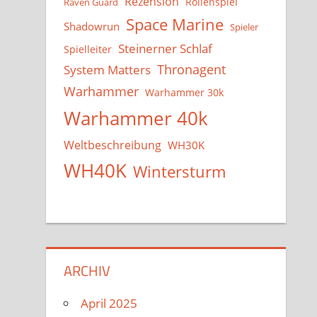
Rezension
Rollenspiel
Raven Guard
Space Marine
Shadowrun
Spieler
Steinerner Schlaf
Spielleiter
System Matters
Thronagent
Warhammer
Warhammer 30k
Warhammer 40k
Weltbeschreibung
WH30K
WH40K
Wintersturm
ARCHIV
April 2025