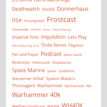
Donnerhaus
Deathwatch
DnD5E
Frostcast
DSA
Festungswelt
Genestealer
Horror
Horus Heresy
Horus
Inquisition
Lets Play
Imperial Fists
Ordo Xenos
Pegasus
New Hong Kong Story
Podcast
Pen and Paper
Raven Guard
Rezension
Shadowrun
Rollenspiel
Space Marine
Spielleiter
Spieler
System Matters
Steinerner Schlaf
Thronagent
Warhammer
Warhammer 30k
Warhammer 40k
WH40K
Weltbeschreibung
WH30K