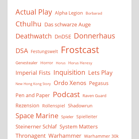
Actual Play
Alpha Legion
Borbarad
Cthulhu
Das schwarze Auge
Donnerhaus
Deathwatch
DnD5E
Frostcast
DSA
Festungswelt
Genestealer
Horror
Horus Heresy
Horus
Inquisition
Lets Play
Imperial Fists
Ordo Xenos
Pegasus
New Hong Kong Story
Podcast
Pen and Paper
Raven Guard
Rezension
Shadowrun
Rollenspiel
Space Marine
Spielleiter
Spieler
System Matters
Steinerner Schlaf
Thronagent
Warhammer
Warhammer 30k