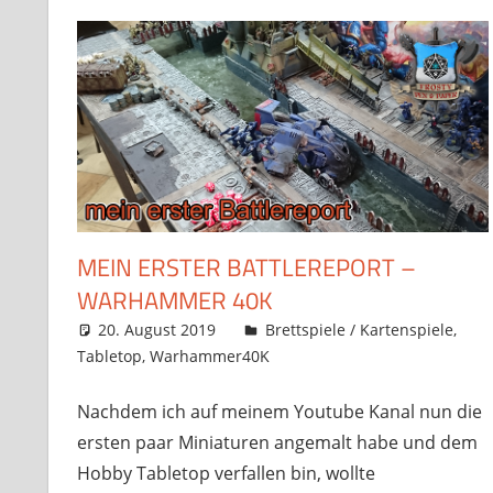
MEIN ERSTER BATTLEREPORT –
WARHAMMER 40K
20. August 2019
Frosty
Brettspiele / Kartenspiele
,
Tabletop
,
Warhammer40K
4 Kommentare
Nachdem ich auf meinem Youtube Kanal nun die
ersten paar Miniaturen angemalt habe und dem
Hobby Tabletop verfallen bin, wollte