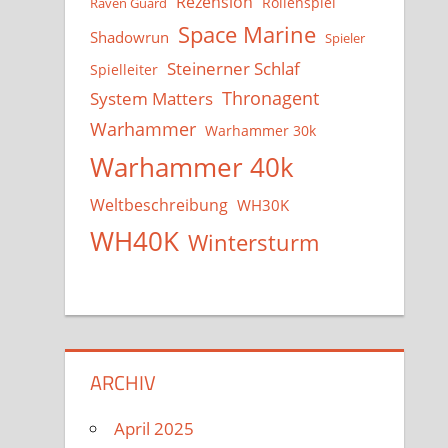
Rezension
Rollenspiel
Raven Guard
Space Marine
Shadowrun
Spieler
Steinerner Schlaf
Spielleiter
System Matters
Thronagent
Warhammer
Warhammer 30k
Warhammer 40k
Weltbeschreibung
WH30K
WH40K
Wintersturm
ARCHIV
April 2025