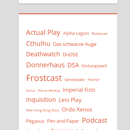
Actual Play
Alpha Legion
Borbarad
Cthulhu
Das schwarze Auge
Deathwatch
DnD5E
Donnerhaus
DSA
Festungswelt
Frostcast
Genestealer
Horror
Imperial Fists
Horus Heresy
Horus
Inquisition
Lets Play
Ordo Xenos
New Hong Kong Story
Podcast
Pegasus
Pen and Paper