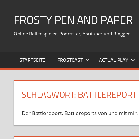
Zum
Inhalt
FROSTY PEN AND PAPER
springen
Online Rollenspieler, Podcaster, Youtuber und Blogger
STARTSEITE
FROSTCAST
ACTUAL PLAY
SCHLAGWORT:
BATTLEREPORT
Der Battlereport. Battlereports von und mit mir