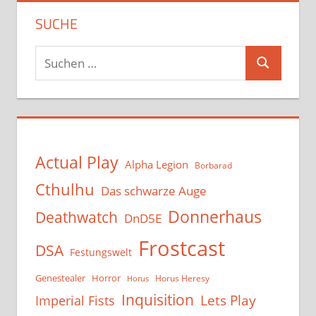
SUCHE
Suchen
Suchen
nach:
Actual Play
Alpha Legion
Borbarad
Cthulhu
Das schwarze Auge
Donnerhaus
Deathwatch
DnD5E
Frostcast
DSA
Festungswelt
Genestealer
Horror
Horus Heresy
Horus
Inquisition
Lets Play
Imperial Fists