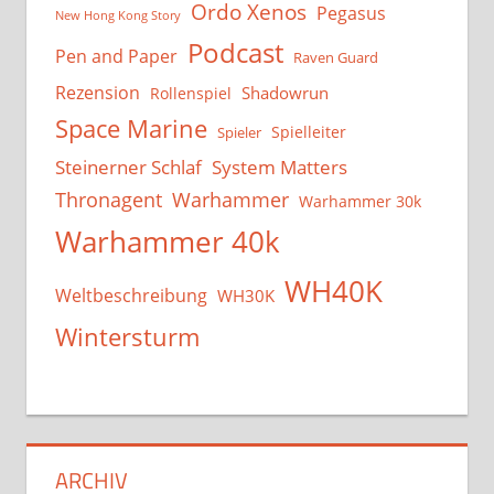
Ordo Xenos
Pegasus
New Hong Kong Story
Podcast
Pen and Paper
Raven Guard
Rezension
Shadowrun
Rollenspiel
Space Marine
Spielleiter
Spieler
System Matters
Steinerner Schlaf
Thronagent
Warhammer
Warhammer 30k
Warhammer 40k
WH40K
Weltbeschreibung
WH30K
Wintersturm
ARCHIV