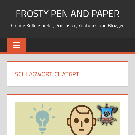
Zum
FROSTY PEN AND PAPER
Inhalt
springen
Online Rollenspieler, Podcaster, Youtuber und Blogger
SCHLAGWORT:
CHATGPT