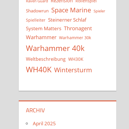
Rezension
Rollenspiel
Raven Guard
Space Marine
Shadowrun
Spieler
Steinerner Schlaf
Spielleiter
System Matters
Thronagent
Warhammer
Warhammer 30k
Warhammer 40k
Weltbeschreibung
WH30K
WH40K
Wintersturm
ARCHIV
April 2025