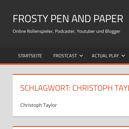
Zum
Inhalt
FROSTY PEN AND PAPER
springen
Online Rollenspieler, Podcaster, Youtuber und Blogger
STARTSEITE
FROSTCAST
ACTUAL PLAY
SCHLAGWORT:
CHRISTOPH TAY
Christoph Taylor