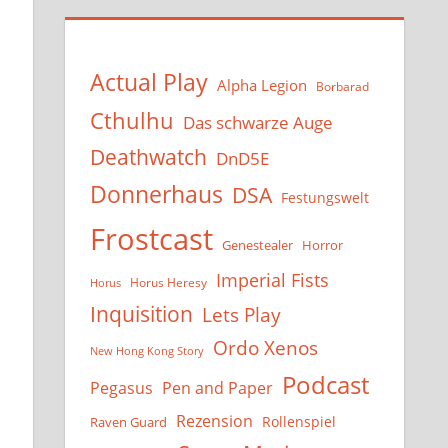
Actual Play
Alpha Legion
Borbarad
Cthulhu
Das schwarze Auge
Deathwatch
DnD5E
Donnerhaus
DSA
Festungswelt
Frostcast
Genestealer
Horror
Imperial Fists
Horus Heresy
Horus
Inquisition
Lets Play
Ordo Xenos
New Hong Kong Story
Podcast
Pegasus
Pen and Paper
Rezension
Rollenspiel
Raven Guard