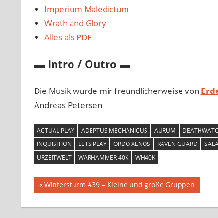
Imperium Maledictum
Wrath and Glory
Alles als PDF
▬ Intro / Outro ▬
Die Musik wurde mir freundlicherweise von
Erd
Andreas Petersen
ACTUAL PLAY
ADEPTUS MECHANICUS
AURUM
DEATHWAT
INQUISITION
LETS PLAY
ORDO XENOS
RAVEN GUARD
SAL
URZEITWELT
WARHAMMER 40K
WH40K
Beitragsnavigation
Vorheriger
Wintersturm #39 – Kleine und große Gruppen
Beitrag: