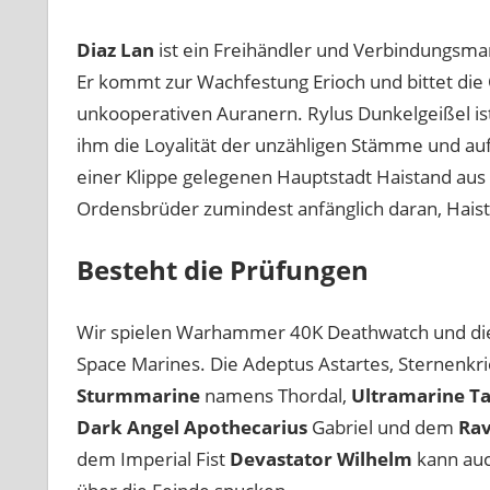
Diaz Lan
ist ein Freihändler und Verbindungsm
Er kommt zur Wachfestung Erioch und bittet di
unkooperativen Auranern. Rylus Dunkelgeißel ist
ihm die Loyalität der unzähligen Stämme und auf
einer Klippe gelegenen Hauptstadt Haistand aus 
Ordensbrüder zumindest anfänglich daran, Haist
Besteht die Prüfungen
Wir spielen Warhammer 40K Deathwatch und die S
Space Marines. Die Adeptus Astartes, Sternenkr
Sturmmarine
namens Thordal,
Ultramarine Ta
Dark Angel Apothecarius
Gabriel und dem
Ra
dem Imperial Fist
Devastator Wilhelm
kann au