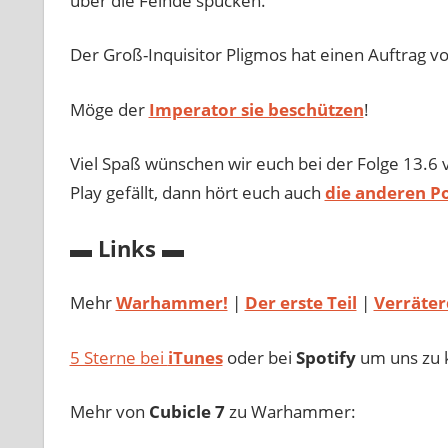
über die Feinde spucken.
Der Groß-Inquisitor Pligmos hat einen Auftrag v
Möge der
Imperator sie beschützen
!
Viel Spaß wünschen wir euch bei der Folge 13.6
Play gefällt, dann hört euch auch
die anderen P
▬ Links ▬
Mehr
Warhammer!
|
Der erste Teil
|
Verräte
5 Sterne bei
iTunes
oder bei
Spotify
um uns zu k
Mehr von
Cubicle 7
zu Warhammer: