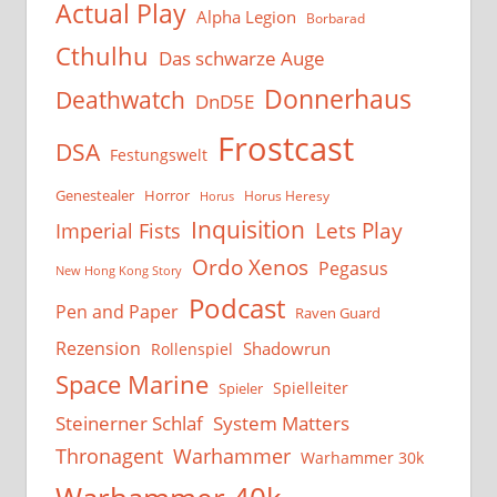
Actual Play
Alpha Legion
Borbarad
Cthulhu
Das schwarze Auge
Donnerhaus
Deathwatch
DnD5E
Frostcast
DSA
Festungswelt
Genestealer
Horror
Horus Heresy
Horus
Inquisition
Lets Play
Imperial Fists
Ordo Xenos
Pegasus
New Hong Kong Story
Podcast
Pen and Paper
Raven Guard
Rezension
Shadowrun
Rollenspiel
Space Marine
Spielleiter
Spieler
System Matters
Steinerner Schlaf
Thronagent
Warhammer
Warhammer 30k