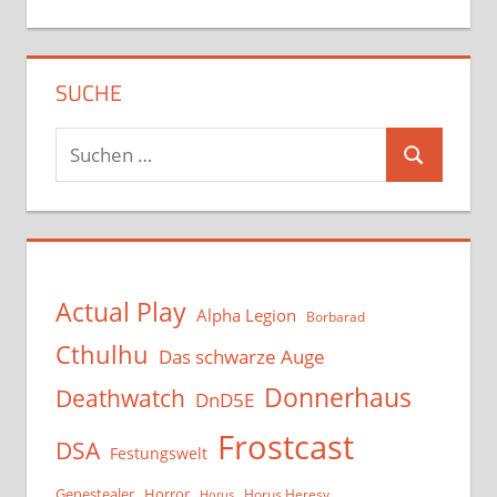
SUCHE
Suchen
Suchen
nach:
Actual Play
Alpha Legion
Borbarad
Cthulhu
Das schwarze Auge
Donnerhaus
Deathwatch
DnD5E
Frostcast
DSA
Festungswelt
Genestealer
Horror
Horus Heresy
Horus