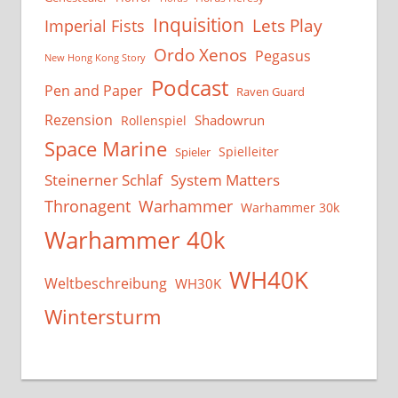
Inquisition
Lets Play
Imperial Fists
Ordo Xenos
Pegasus
New Hong Kong Story
Podcast
Pen and Paper
Raven Guard
Rezension
Shadowrun
Rollenspiel
Space Marine
Spielleiter
Spieler
System Matters
Steinerner Schlaf
Thronagent
Warhammer
Warhammer 30k
Warhammer 40k
WH40K
Weltbeschreibung
WH30K
Wintersturm