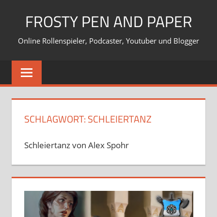
Zum
FROSTY PEN AND PAPER
Inhalt
springen
Online Rollenspieler, Podcaster, Youtuber und Blogger
SCHLAGWORT:
SCHLEIERTANZ
Schleiertanz von Alex Spohr