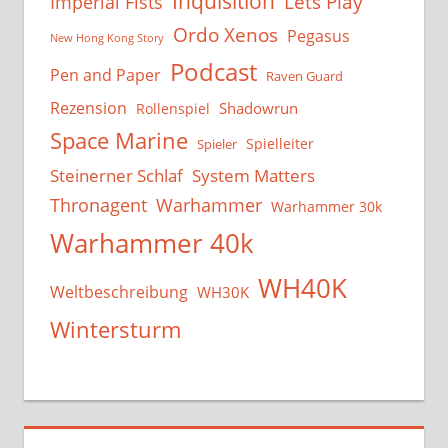
Inquisition
Lets Play
Imperial Fists
Ordo Xenos
Pegasus
New Hong Kong Story
Podcast
Pen and Paper
Raven Guard
Rezension
Shadowrun
Rollenspiel
Space Marine
Spielleiter
Spieler
System Matters
Steinerner Schlaf
Thronagent
Warhammer
Warhammer 30k
Warhammer 40k
WH40K
Weltbeschreibung
WH30K
Wintersturm