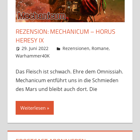
REZENSION: MECHANICUM – HORUS
HERESY IX
29. Juni 2022
Frosty
Rezensionen
,
Romane
,
Warhammer40K
Ein Kommentar
Das Fleisch ist schwach. Ehre dem Omnissiah.
Mechanicum entführt uns in die Schmieden
des Mars und bleibt auch dort. Die
Weiterlesen