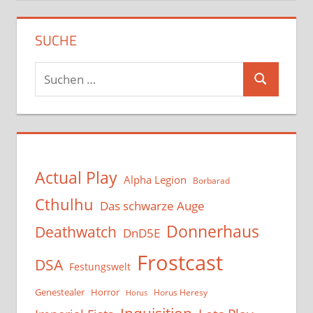
SUCHE
Suchen
Suchen
nach:
Actual Play
Alpha Legion
Borbarad
Cthulhu
Das schwarze Auge
Donnerhaus
Deathwatch
DnD5E
Frostcast
DSA
Festungswelt
Genestealer
Horror
Horus Heresy
Horus