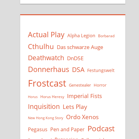
Actual Play
Alpha Legion
Borbarad
Cthulhu
Das schwarze Auge
Deathwatch
DnD5E
Donnerhaus
DSA
Festungswelt
Frostcast
Genestealer
Horror
Imperial Fists
Horus Heresy
Horus
Inquisition
Lets Play
Ordo Xenos
New Hong Kong Story
Podcast
Pegasus
Pen and Paper