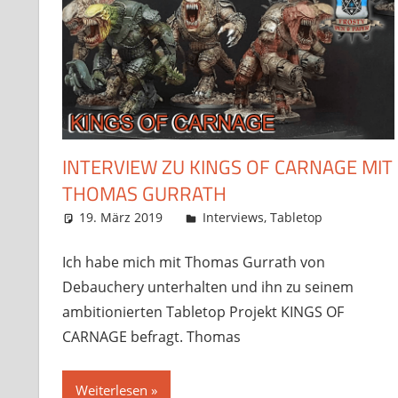
INTERVIEW ZU KINGS OF CARNAGE MIT
THOMAS GURRATH
19. März 2019
Frosty
Interviews
,
Tabletop
Komme
Ich habe mich mit Thomas Gurrath von
Debauchery unterhalten und ihn zu seinem
ambitionierten Tabletop Projekt KINGS OF
CARNAGE befragt. Thomas
Weiterlesen