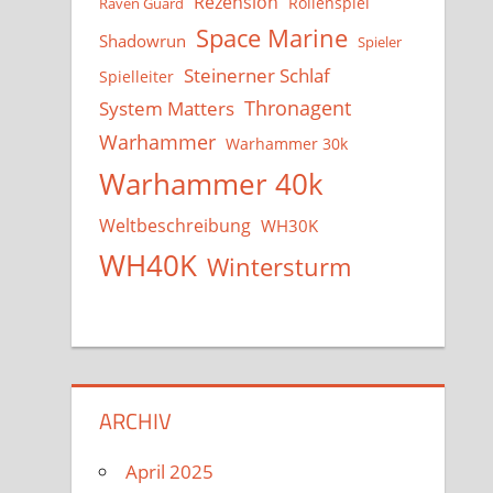
Rezension
Rollenspiel
Raven Guard
Space Marine
Shadowrun
Spieler
Steinerner Schlaf
Spielleiter
System Matters
Thronagent
Warhammer
Warhammer 30k
Warhammer 40k
Weltbeschreibung
WH30K
WH40K
Wintersturm
ARCHIV
April 2025