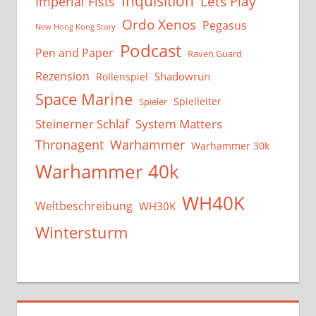
Inquisition
Lets Play
Imperial Fists
Ordo Xenos
Pegasus
New Hong Kong Story
Podcast
Pen and Paper
Raven Guard
Rezension
Shadowrun
Rollenspiel
Space Marine
Spielleiter
Spieler
System Matters
Steinerner Schlaf
Thronagent
Warhammer
Warhammer 30k
Warhammer 40k
WH40K
Weltbeschreibung
WH30K
Wintersturm