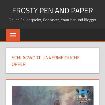
Zum
FROSTY PEN AND PAPER
Inhalt
springen
Online Rollenspieler, Podcaster, Youtuber und Blogger
SCHLAGWORT:
UNVERMEIDLICHE
OPFER