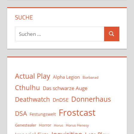
SUCHE
Suchen
Suchen
nach:
Actual Play
Alpha Legion
Borbarad
Cthulhu
Das schwarze Auge
Donnerhaus
Deathwatch
DnD5E
Frostcast
DSA
Festungswelt
Genestealer
Horror
Horus Heresy
Horus