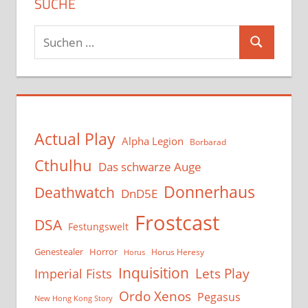
SUCHE
Suchen
Suchen
nach:
Actual Play
Alpha Legion
Borbarad
Cthulhu
Das schwarze Auge
Donnerhaus
Deathwatch
DnD5E
Frostcast
DSA
Festungswelt
Genestealer
Horror
Horus Heresy
Horus
Inquisition
Lets Play
Imperial Fists
Ordo Xenos
Pegasus
New Hong Kong Story