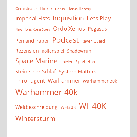
Genestealer
Horror
Horus Heresy
Horus
Inquisition
Lets Play
Imperial Fists
Ordo Xenos
Pegasus
New Hong Kong Story
Podcast
Pen and Paper
Raven Guard
Rezension
Shadowrun
Rollenspiel
Space Marine
Spielleiter
Spieler
System Matters
Steinerner Schlaf
Thronagent
Warhammer
Warhammer 30k
Warhammer 40k
WH40K
Weltbeschreibung
WH30K
Wintersturm