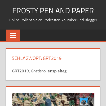
Zum
FROSTY PEN AND PAPER
Inhalt
springen
Online Rollenspieler, Podcaster, Youtuber und Blogger
SCHLAGWORT:
GRT2019
GRT2019, Gratisrollenspieltag