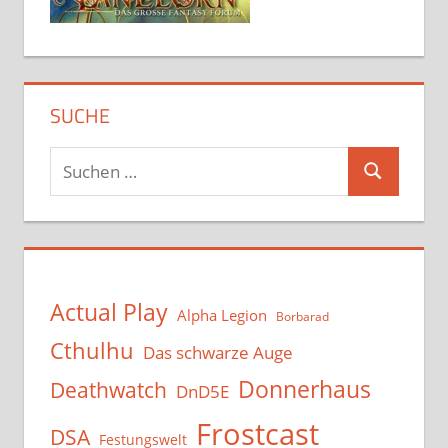
SUCHE
Suchen
Suchen
nach:
Actual Play
Alpha Legion
Borbarad
Cthulhu
Das schwarze Auge
Donnerhaus
Deathwatch
DnD5E
Frostcast
DSA
Festungswelt