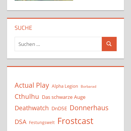
SUCHE
Suchen
Suchen
nach:
Actual Play
Alpha Legion
Borbarad
Cthulhu
Das schwarze Auge
Donnerhaus
Deathwatch
DnD5E
Frostcast
DSA
Festungswelt