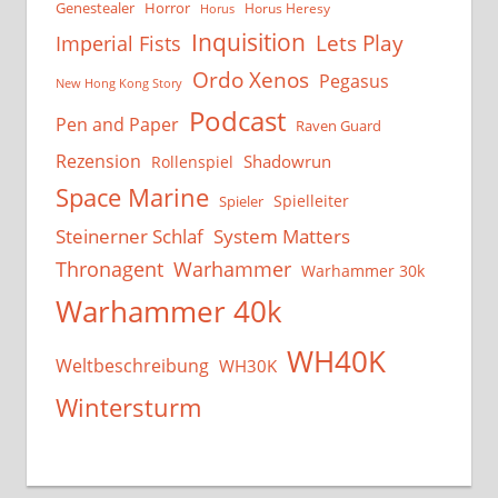
Genestealer
Horror
Horus Heresy
Horus
Inquisition
Lets Play
Imperial Fists
Ordo Xenos
Pegasus
New Hong Kong Story
Podcast
Pen and Paper
Raven Guard
Rezension
Shadowrun
Rollenspiel
Space Marine
Spielleiter
Spieler
System Matters
Steinerner Schlaf
Thronagent
Warhammer
Warhammer 30k
Warhammer 40k
WH40K
Weltbeschreibung
WH30K
Wintersturm